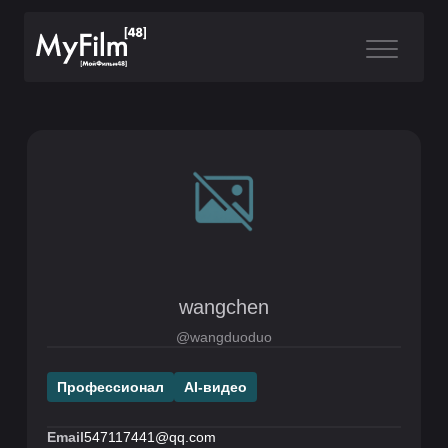
wangchen
@wangduoduo
Профессионал
AI-видео
Email
547117441@qq.com